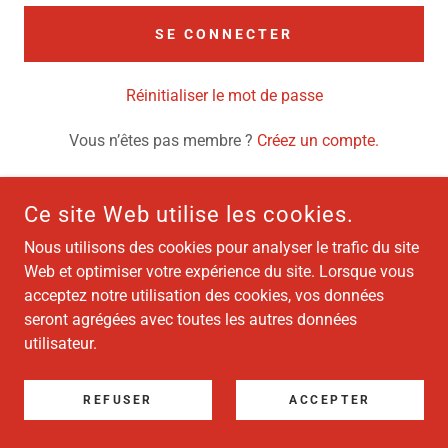
SE CONNECTER
Réinitialiser le mot de passe
Vous n’êtes pas membre ?
Créez un compte.
Ce site Web utilise les cookies.
Nous utilisons des cookies pour analyser le trafic du site
COPYRIGHT © 2026 SYNDICAT DES CROUPIERS ET DES
CROUPIÈRES DU CASINO DE MONTRÉAL - TOUS DROITS
Web et optimiser votre expérience du site. Lorsque vous
RÉSERVÉS.
acceptez notre utilisation des cookies, vos données
seront agrégées avec toutes les autres données
OPTIMISÉ PAR
utilisateur.
REFUSER
ACCEPTER