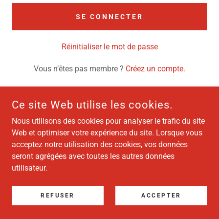
SE CONNECTER
Réinitialiser le mot de passe
Vous n’êtes pas membre ?
Créez un compte.
Ce site Web utilise les cookies.
Nous utilisons des cookies pour analyser le trafic du site
COPYRIGHT © 2026 SYNDICAT DES CROUPIERS ET DES
CROUPIÈRES DU CASINO DE MONTRÉAL - TOUS DROITS
Web et optimiser votre expérience du site. Lorsque vous
RÉSERVÉS.
acceptez notre utilisation des cookies, vos données
seront agrégées avec toutes les autres données
OPTIMISÉ PAR
utilisateur.
REFUSER
ACCEPTER